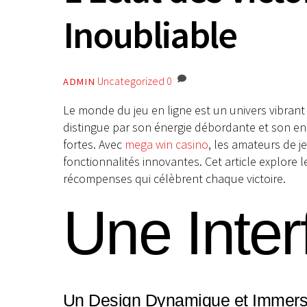
Inoubliable
Uncategorized
0
ADMIN
Le monde du jeu en ligne est un univers vibran
distingue par son énergie débordante et son en
fortes. Avec
mega win casino
, les amateurs de j
fonctionnalités innovantes. Cet article explore
récompenses qui célèbrent chaque victoire.
Une Inter
Un Design Dynamique et Immers