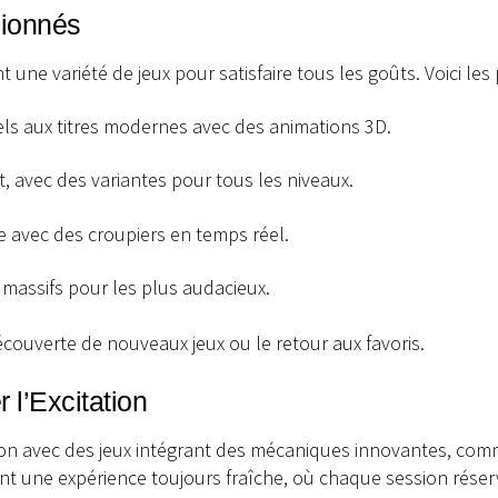
sionnés
une variété de jeux pour satisfaire tous les goûts. Voici les 
ls aux titres modernes avec des animations 3D.
t, avec des variantes pour tous les niveaux.
 avec des croupiers en temps réel.
 massifs pour les plus audacieux.
écouverte de nouveaux jeux ou le retour aux favoris.
l’Excitation
tion avec des jeux intégrant des mécaniques innovantes, com
ent une expérience toujours fraîche, où chaque session réser