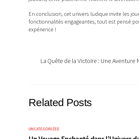
En conclusion, cet univers ludique invite les j
fonctionnalités engageantes, tout est pensé pour
expérience !
La Quête de la Victoire : Une Aventure
Related Posts
UNCATEGORIZED
Un Voyage Enchanté dans l’Univers d