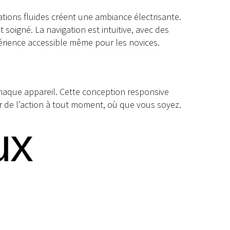
mations fluides créent une ambiance électrisante.
soigné. La navigation est intuitive, avec des
périence accessible même pour les novices.
haque appareil. Cette conception responsive
ter de l’action à tout moment, où que vous soyez.
ux