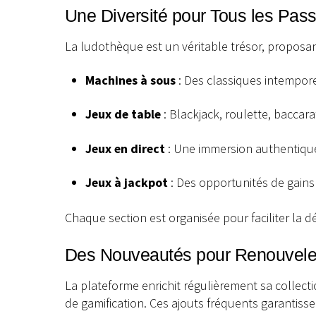
Une Diversité pour Tous les Pas
La ludothèque est un véritable trésor, proposant 
Machines à sous
: Des classiques intempore
Jeux de table
: Blackjack, roulette, baccara
Jeux en direct
: Une immersion authentique
Jeux à jackpot
: Des opportunités de gains
Chaque section est organisée pour faciliter la d
Des Nouveautés pour Renouveler 
La plateforme enrichit régulièrement sa collec
de gamification. Ces ajouts fréquents garantiss