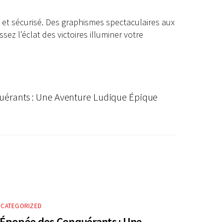
 et sécurisé. Des graphismes spectaculaires aux
ez l’éclat des victoires illuminer votre
uérants : Une Aventure Ludique Épique
NCATEGORIZED
’Épopée des Conquérants : Une