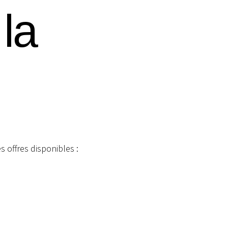
la
 offres disponibles :