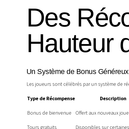
Des Réco
Hauteur d
Un Système de Bonus Généreux
Les joueurs sont célébrés par un système de réc
Type de Récompense
Description
Bonus de bienvenue
Offert aux nouveaux joue
Tours gratuits
Disponibles sur certaine