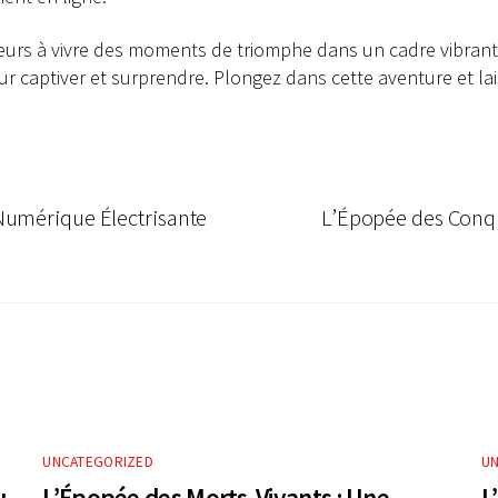
oueurs à vivre des moments de triomphe dans un cadre vibrant
 captiver et surprendre. Plongez dans cette aventure et laiss
 Numérique Électrisante
L’Épopée des Conq
UNCATEGORIZED
U
u
L’Épopée des Morts-Vivants : Une
L