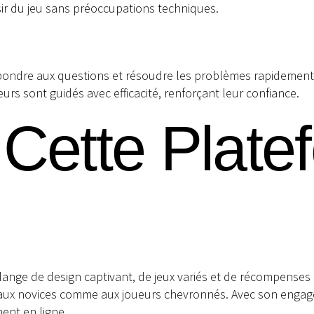
sir du jeu sans préoccupations techniques.
pondre aux questions et résoudre les problèmes rapidement.
urs sont guidés avec efficacité, renforçant leur confiance.
 Cette Plate
mélange de design captivant, de jeux variés et de récompens
e aux novices comme aux joueurs chevronnés. Avec son engage
ment en ligne.