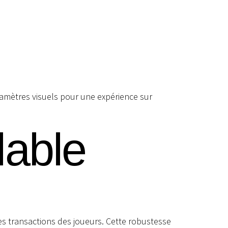
ramètres visuels pour une expérience sur
lable
les transactions des joueurs. Cette robustesse