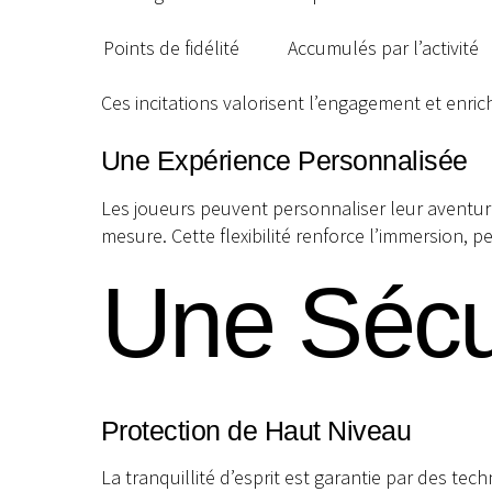
Points de fidélité
Accumulés par l’activité
Ces incitations valorisent l’engagement et enr
Une Expérience Personnalisée
Les joueurs peuvent personnaliser leur aventur
mesure. Cette flexibilité renforce l’immersion,
Une Sécur
Protection de Haut Niveau
La tranquillité d’esprit est garantie par des t