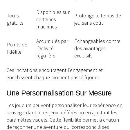
Disponibles sur
Tours
Prolonge le temps de
certaines
gratuits
jeu sans coût
machines
Accumulés par
Échangeables contre
Points de
l’activité
des avantages
fidélité
régulière
exclusifs
Ces incitations encouragent l’engagement et
enrichissent chaque moment passé à jouer.
Une Personnalisation Sur Mesure
Les joueurs peuvent personnaliser leur expérience en
sauvegardant leurs jeux préférés ou en ajustant les
paramètres visuels. Cette flexibilité permet à chacun
de façonner une aventure qui correspond à ses