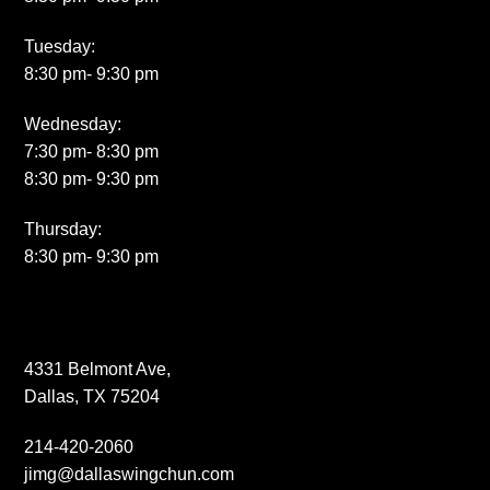
Tuesday:
8:30 pm- 9:30 pm
Wednesday:
7:30 pm- 8:30 pm
8:30 pm- 9:30 pm
Thursday:
8:30 pm- 9:30 pm
Location
4331 Belmont Ave,
Dallas, TX 75204
214-420-2060
jimg@dallaswingchun.com