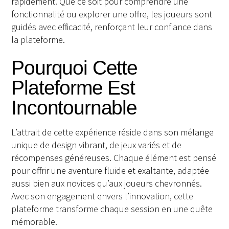
rapidement. Que ce soit pour comprendre une
fonctionnalité ou explorer une offre, les joueurs sont
guidés avec efficacité, renforçant leur confiance dans
la plateforme.
Pourquoi Cette
Plateforme Est
Incontournable
L’attrait de cette expérience réside dans son mélange
unique de design vibrant, de jeux variés et de
récompenses généreuses. Chaque élément est pensé
pour offrir une aventure fluide et exaltante, adaptée
aussi bien aux novices qu’aux joueurs chevronnés.
Avec son engagement envers l’innovation, cette
plateforme transforme chaque session en une quête
mémorable.