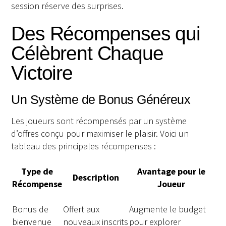
session réserve des surprises.
Des Récompenses qui
Célèbrent Chaque
Victoire
Un Système de Bonus Généreux
Les joueurs sont récompensés par un système
d’offres conçu pour maximiser le plaisir. Voici un
tableau des principales récompenses :
Type de
Avantage pour le
Description
Récompense
Joueur
Bonus de
Offert aux
Augmente le budget
bienvenue
nouveaux inscrits
pour explorer