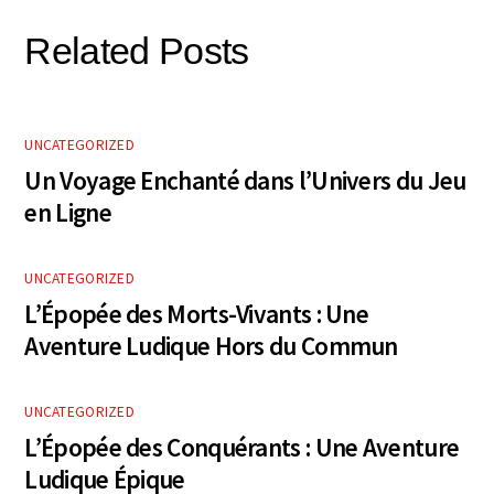
Related Posts
UNCATEGORIZED
Un Voyage Enchanté dans l’Univers du Jeu
en Ligne
UNCATEGORIZED
L’Épopée des Morts-Vivants : Une
Aventure Ludique Hors du Commun
UNCATEGORIZED
L’Épopée des Conquérants : Une Aventure
Ludique Épique