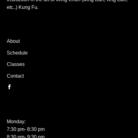
etc..) Kung Fu.
Quick Links
About
Schedule
Classes
Contact
Class Schedule
Monday:
7:30 pm- 8:30 pm
8:30 pm- 9:30 pm