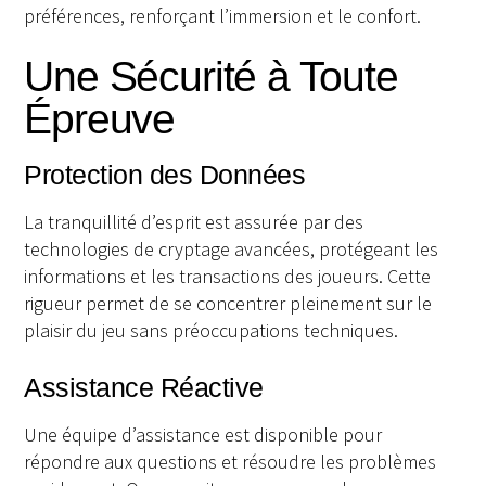
préférences, renforçant l’immersion et le confort.
Une Sécurité à Toute
Épreuve
Protection des Données
La tranquillité d’esprit est assurée par des
technologies de cryptage avancées, protégeant les
informations et les transactions des joueurs. Cette
rigueur permet de se concentrer pleinement sur le
plaisir du jeu sans préoccupations techniques.
Assistance Réactive
Une équipe d’assistance est disponible pour
répondre aux questions et résoudre les problèmes