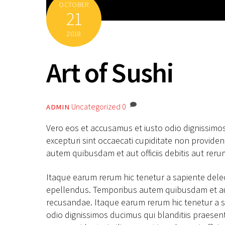
OCTOBER
21
2018
Art of Sushi
Uncategorized
0
ADMIN
Vero eos et accusamus et iusto odio dignissimo
excepturi sint occaecati cupiditate non providen
autem quibusdam et aut officiis debitis aut rer
Itaque earum rerum hic tenetur a sapiente delec
epellendus. Temporibus autem quibusdam et aut o
recusandae. Itaque earum rerum hic tenetur a sa
odio dignissimos ducimus qui blanditiis praesen