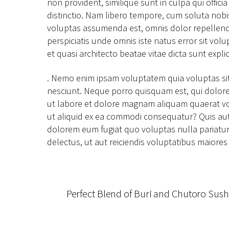
non provident, similique sunt in culpa qui offic
distinctio. Nam libero tempore, cum soluta nob
voluptas assumenda est, omnis dolor repellendu
perspiciatis unde omnis iste natus error sit v
et quasi architecto beatae vitae dicta sunt expli
. Nemo enim ipsam voluptatem quia voluptas sit
nesciunt. Neque porro quisquam est, qui dolore
ut labore et dolore magnam aliquam quaerat vol
ut aliquid ex ea commodi consequatur? Quis aute
dolorem eum fugiat quo voluptas nulla pariatur
delectus, ut aut reiciendis voluptatibus maiores
Perfect Blend of Buri and Chutoro Sush