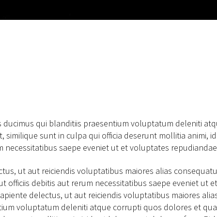
s ducimus qui blanditiis praesentium voluptatum deleniti at
t, similique sunt in culpa qui officia deserunt mollitia animi
um necessitatibus saepe eveniet ut et voluptates repudianda
tus, ut aut reiciendis voluptatibus maiores alias consequatu
fficiis debitis aut rerum necessitatibus saepe eveniet ut e
piente delectus, ut aut reiciendis voluptatibus maiores alia
tium voluptatum deleniti atque corrupti quos dolores et quas