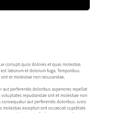
que corrupti quos dolores et quas molestias
, id est laborum et dolorum fuga. Temporibus
e sint et molestiae non recusandae.
r aut perferendis doloribus asperiores repellat
t voluptates repudiandae sint et molestiae non
s consequatur aut perferendis doloribus. iusto
 molestias excepturi sint occaecati cupiditate