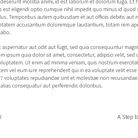
ia deserunt mollitia animi, id est laborum et dolorum fuga. Et
is est eligendi optio cumque nihil impedit quo minus id quo
s. Temporibus autem quibusdam et aut officiis debitis aut r
oluptatem accusantium doloremque laudantium, totam rem aperi
cabo.
 aspernatur aut odit aut fugit, sed quia consequuntur magni
m ipsum quia dolor sit amet, consectetur, adipisci velit, s
uptatem. Ut enim ad minima veniam, quis nostrum exercitati
m vel eum iure reprehenderit qui in ea voluptate velit esse 
? voluptates repudiandae sint et molestiae non recusandae.
 alias consequatur aut perferendis doloribus.
i
A Step 