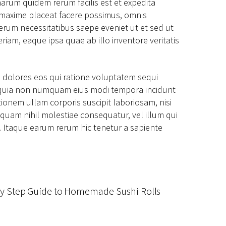
 harum quidem rerum facilis est et expedita
d maxime placeat facere possimus, omnis
erum necessitatibus saepe eveniet ut et sed ut
am, eaque ipsa quae ab illo inventore veritatis
 dolores eos qui ratione voluptatem sequi
ed quia non numquam eius modi tempora incidunt
onem ullam corporis suscipit laboriosam, nisi
quam nihil molestiae consequatur, vel illum qui
 Itaque earum rerum hic tenetur a sapiente
by Step Guide to Homemade Sushi Rolls